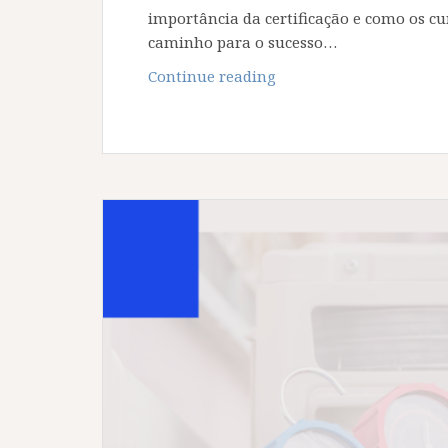
importância da certificação e como os c
caminho para o sucesso…
A
Continue reading
Importância
da
Certificação:
Seu
Caminho
para
o
Sucesso
Profissional
com
os
Cursos
do
SERAE