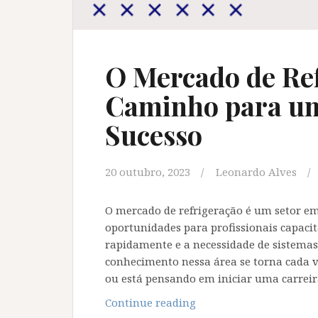
O Mercado de Ref
Caminho para um
Sucesso
20 outubro, 2023
Leonardo Alves
O mercado de refrigeração é um setor e
oportunidades para profissionais capaci
rapidamente e a necessidade de sistemas 
conhecimento nessa área se torna cada v
ou está pensando em iniciar uma carreir
O
Continue reading