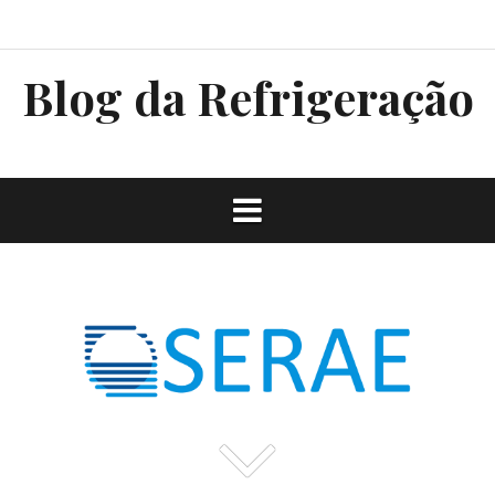
Pular
sss
para
o
Blog da Refrigeração
conteúdo