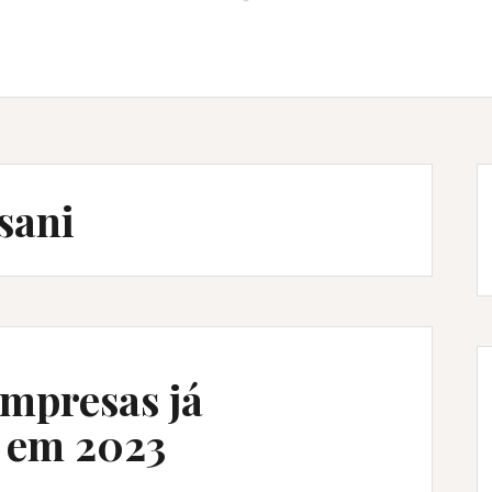
sani
empresas já
s em 2023