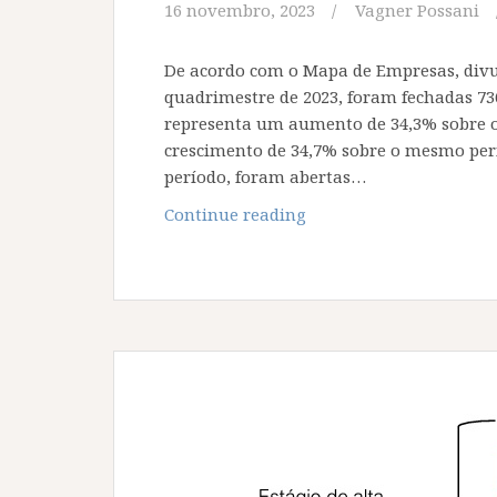
16 novembro, 2023
Vagner Possani
De acordo com o Mapa de Empresas, divu
quadrimestre de 2023, foram fechadas 73
representa um aumento de 34,3% sobre 
crescimento de 34,7% sobre o mesmo pe
período, foram abertas…
Mais
Continue reading
de
730
mil
empresas
já
fecharam
no
país
em
2023